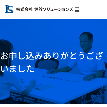
内
容
を
ス
キ
ッ
プ
お申し込みありがとうござ
いました